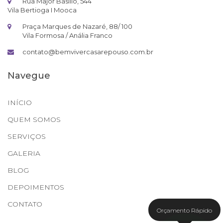
Rua Major Basilio, 544
Vila Bertioga I Mooca
Praça Marques de Nazaré, 88/ 100
Vila Formosa / Anália Franco
contato@bemvivercasarepouso.com.br
Navegue
INÍCIO
QUEM SOMOS
SERVIÇOS
GALERIA
BLOG
DEPOIMENTOS
CONTATO
Orçamento Rápido